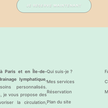
JE RESERVE MAINTENANT
à Paris et en Île-de-
Qui suis-je ?
F
drainage lymphatique,
Mes services
C
ins personnalisés.
Réservation
M
s, je vous propose des
Plan du site
riser la circulation,