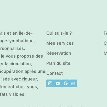
is et en Île-de-
Qui suis-je ?
F
age lymphatique,
Mes services
C
ersonnalisés.
Réservation
M
, je vous propose des
Plan du site
 la circulation,
 récupération après une
Contact
lisée avec rigueur,
ctement chez vous,
ats visibles.