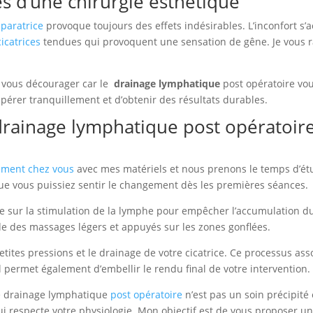
es d’une chirurgie esthétique
éparatrice
provoque toujours des effets indésirables. L’inconfort 
cicatrices
tendues qui provoquent une sensation de gêne. Je vous 
 vous décourager car le
drainage lymphatique
post opératoire vou
érer tranquillement et d’obtenir des résultats durables.
rainage lymphatique post opératoire 
ement chez vous
avec mes matériels et nous prenons le temps d’étu
que vous puissiez sentir le changement dès les premières séances.
e sur la stimulation de la lymphe pour empêcher l’accumulation du 
de des massages légers et appuyés sur les zones gonflées.
tites pressions et le drainage de votre cicatrice. Ce processus assou
Il permet également d’embellir le rendu final de votre intervention.
le drainage lymphatique
post opératoire
n’est pas un soin précipité e
i respecte votre physiologie. Mon objectif est de vous proposer u