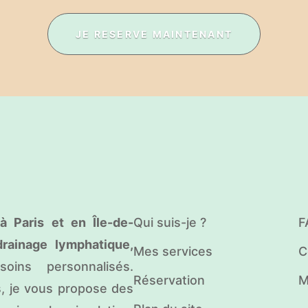
JE RESERVE MAINTENANT
à Paris et en Île-de-
Qui suis-je ?
F
drainage lymphatique,
Mes services
C
ins personnalisés.
Réservation
M
s, je vous propose des