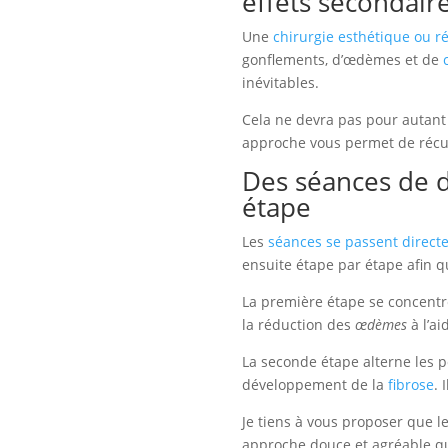
effets secondair
Une
chirurgie esthétique ou r
gonflements, d’œdèmes et de
inévitables.
Cela ne devra pas pour autant
approche vous permet de récup
Des séances de d
étape
Les
séances se passent direct
ensuite étape par étape afin 
La première étape se concentr
la réduction des
œdèmes
à l’ai
La seconde étape alterne les pe
développement de la
fibrose
. 
Je tiens à vous proposer que 
approche douce et agréable qu