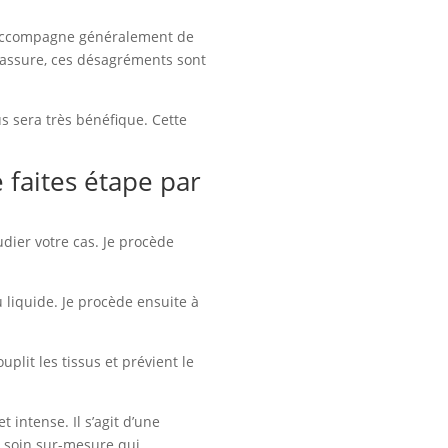
s’accompagne généralement de
rassure, ces désagréments sont
s sera très bénéfique. Cette
faites étape par
dier votre cas. Je procède
liquide. Je procède ensuite à
plit les tissus et prévient le
t intense. Il s’agit d’une
n
soin sur-mesure
qui